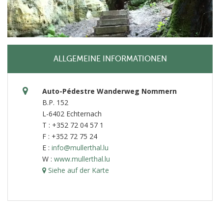
ALLGEMEINE INFORMATIONEN
Auto-Pédestre Wanderweg Nommern
B.P. 152
L-6402 Echternach
T : +352 72 04 57 1
F : +352 72 75 24
E :
info@mullerthal.lu
W :
www.mullerthal.lu
Siehe auf der Karte