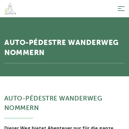
Tog
nav
AUTO-PÉDESTRE WANDERWEG
NOMMERN
AUTO-PÉDESTRE WANDERWEG
NOMMERN
Dieser Weg bietet Abenteuer pur für die ganze