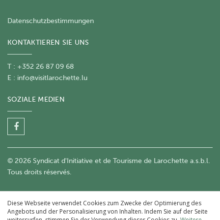
Datenschutzbestimmungen
KONTAKTIEREN SIE UNS
T : +352 26 87 09 68
E :
info@visitlarochette.lu
SOZIALE MEDIEN
© 2026 Syndicat d'Initiative et de Tourisme de Larochette a.s.b.l.
Tous droits réservés.
Diese Webseite verwendet Cookies zum Zwecke der Optimierung des
Angebots und der Personalisierung von Inhalten. Indem Sie auf der Seite
weitersurfen, stimmen Sie der Verwendung dieser Cookies zu.
Weitere