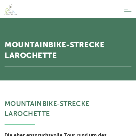
Tog
nav
MOUNTAINBIKE-STRECKE
LAROCHETTE
MOUNTAINBIKE-STRECKE
LAROCHETTE
Die eher anspruchsvolle Tour rund um das