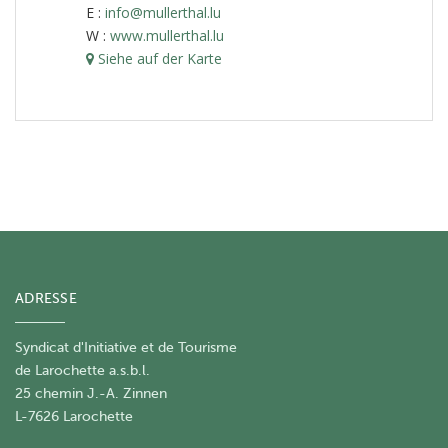
E :
info@mullerthal.lu
W :
www.mullerthal.lu
Siehe auf der Karte
ADRESSE
Syndicat d'Initiative et de Tourisme
de Larochette a.s.b.l.
25 chemin J.-A. Zinnen
L-7626 Larochette