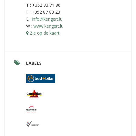
T : +352 83 71 86
F : +352 87 83 23
E :
info@kengert.lu
W :
www.kengert.lu
Zie op de kaart
LABELS