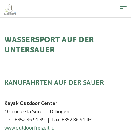
Tog
nav
WASSERSPORT AUF DER
UNTERSAUER
KANUFAHRTEN AUF DER SAUER
Kayak Outdoor Center
10, rue de la Sûre | Dillingen
Tel: +352 86 91 39 | Fax: +352 86 91 43
www.outdoorfreizeit.lu