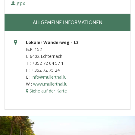
gpx
ALLGEMEINE INFORMATIONEN
Lokaler Wanderweg - L3
B.P. 152
L-6402 Echternach
T : +352 72 04 57 1
F : +352 72 75 24
E :
info@mullerthal.lu
W :
www.mullerthal.lu
Siehe auf der Karte