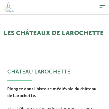
Tog
nav
LES CHÂTEAUX DE LAROCHETTE
CHÂTEAU LAROCHETTE
Plongez dans l'histoire médiévale du château
de Larochette.
« Le château surplombe le pittoresque village de