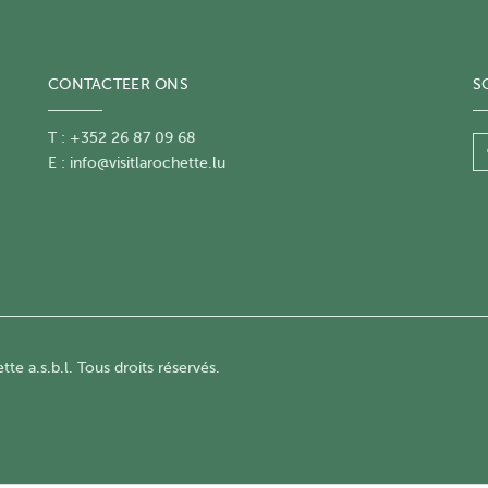
CONTACTEER ONS
S
T : +352 26 87 09 68
E :
info@visitlarochette.lu
te a.s.b.l. Tous droits réservés.