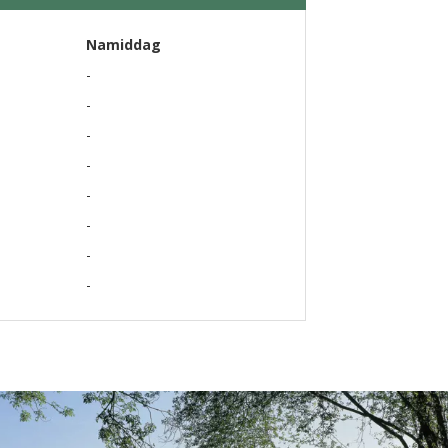
Namiddag
-
-
-
-
-
-
-
-