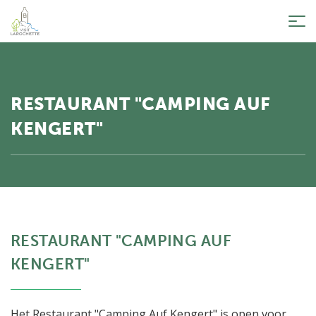
Tog
nav
RESTAURANT "CAMPING AUF
KENGERT"
RESTAURANT "CAMPING AUF
KENGERT"
Het Restaurant "Camping Auf Kengert" is open voor