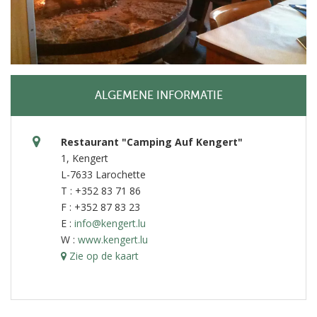
ALGEMENE INFORMATIE
Restaurant "Camping Auf Kengert"
1, Kengert
L-7633 Larochette
T : +352 83 71 86
F : +352 87 83 23
E :
info@kengert.lu
W :
www.kengert.lu
Zie op de kaart