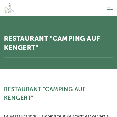
Tog
nav
RESTAURANT "CAMPING AUF
KENGERT"
RESTAURANT "CAMPING AUF
KENGERT"
Le Restaurant du Camping "Auf Kengert" est ouvert à