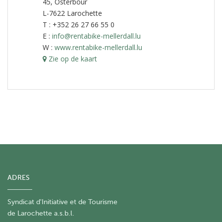
45, Osterbour
L-7622 Larochette
T : +352 26 27 66 55 0
E :
info@rentabike-mellerdall.lu
W :
www.rentabike-mellerdall.lu
Zie op de kaart
ADRES
Syndicat d'Initiative et de Tourisme
de Larochette a.s.b.l.