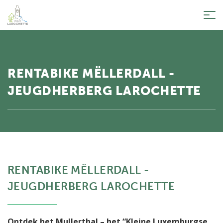
Tog
nav
RENTABIKE MËLLERDALL -
JEUGDHERBERG LAROCHETTE
RENTABIKE MËLLERDALL -
JEUGDHERBERG LAROCHETTE
Ontdek het Mullerthal – het “Kleine Luxemburgse