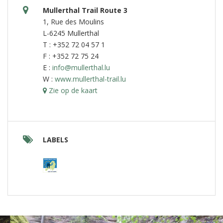
Mullerthal Trail Route 3
1, Rue des Moulins
L-6245 Mullerthal
T : +352 72 04 57 1
F : +352 72 75 24
E :
info@mullerthal.lu
W :
www.mullerthal-trail.lu
Zie op de kaart
LABELS