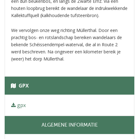
een dun beukenbos, en langs de Zwarte Ernz. Via een
houten loopbrug bereikt de wandelaar de indrukwekkende
Kallektuffquell (kalkhoudende tufsteenbron).
We vervolgen onze weg richting Müllerthal. Door een
prachtig bos- en rotslandschap bereiken wandelaars de
bekende Schéissendëmpel-waterval, die al in Route 2
werd beschreven. Na ongeveer een kilometer bereik je
(weer) het dorp Müllerthal.
GPX
gpx
ALGEMENE INFORMATIE