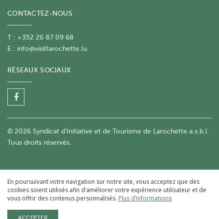
CONTACTEZ-NOUS
T : +352 26 87 09 68
E :
info@visitlarochette.lu
RÉSEAUX SOCIAUX
© 2026 Syndicat d'Initiative et de Tourisme de Larochette a.s.b.l.
Tous droits réservés.
En poursuivant votre navigation sur notre site, vous acceptez que des
cookies soient utilisés afin d’améliorer votre expérience utilisateur et de
vous offrir des contenus personnalisés.
Plus d’informations
ACCEPTER